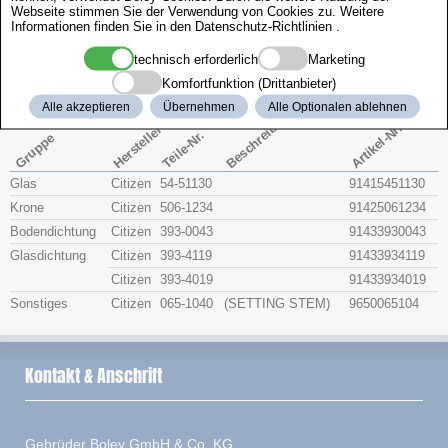
Webseite stimmen Sie der Verwendung von Cookies zu. Weitere
Zenith
Informationen finden Sie in den
Datenschutz-Richtlinien
.
technisch erforderlich
Marketing
Citizen 4-661702
Komfortfunktion (Drittanbieter)
Alle akzeptieren
Übernehmen
Alle Optionalen ablehnen
Beschreibung
Artikel-Nr.
Hersteller
Teile-Nr.
Gruppe
Glas
Citizen
54-51130
91415451130
Krone
Citizen
506-1234
91425061234
Bodendichtung
Citizen
393-0043
91433930043
Glasdichtung
Citizen
393-4119
91433934119
Citizen
393-4019
91433934019
Sonstiges
Citizen
065-1040
(SETTING STEM)
9650065104
Kontakt & Anschrift
Gebrüder Boley GmbH & Co. KG