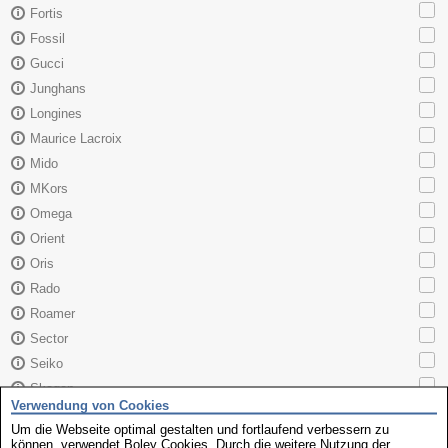
Fortis
Fossil
Gucci
Junghans
Longines
Maurice Lacroix
Mido
MKors
Omega
Orient
Oris
Rado
Roamer
Sector
Seiko
Skagen
Verwendung von Cookies
TAG Heuer
Um die Webseite optimal gestalten und fortlaufend verbessern zu
Tissot
können, verwendet Boley Cookies. Durch die weitere Nutzung der