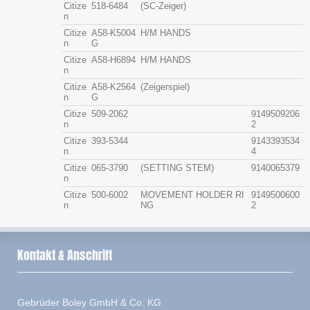
Citize
518-6484
(SC-Zeiger)
n
Citize
A58-K5004
H/M HANDS
n
G
Citize
A58-H6894
H/M HANDS
n
Citize
A58-K2564
(Zeigerspiel)
n
G
Citize
509-2062
9149509206
n
2
Citize
393-5344
9143393534
n
4
Citize
065-3790
(SETTING STEM)
9140065379
n
Citize
500-6002
MOVEMENT HOLDER RI
9149500600
n
NG
2
Kontakt & Anschrift
Gebrüder Boley GmbH & Co. KG