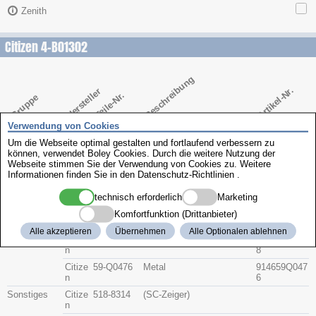
Zenith
Citizen 4-B01302
Beschreibung
Artikel-Nr.
Hersteller
Teile-Nr.
Gruppe
Verwendung von Cookies
Glas
Citize
54-86362
9141548636
n
2
Um die Webseite optimal gestalten und fortlaufend verbessern zu
können, verwendet Boley Cookies. Durch die weitere Nutzung der
Krone
Citize
506-2104
9142506210
Webseite stimmen Sie der Verwendung von Cookies zu. Weitere
n
4
Informationen finden Sie in den
Datenschutz-Richtlinien
.
Bodendichtun
Citize
393-0222
9143393022
g
n
2
technisch erforderlich
Marketing
Glasdichtung
Citize
393-7230
9143393723
Komfortfunktion (Drittanbieter)
n
0
Alle akzeptieren
Übernehmen
Alle Optionalen ablehnen
Band
Citize
59-09658
(METAL BAND (WHITE))
9146590965
n
8
Citize
59-Q0476
Metal
914659Q047
n
6
Sonstiges
Citize
518-8314
(SC-Zeiger)
n