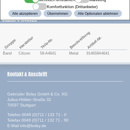
Zenith
Komfortfunktion (Drittanbieter)
Alle akzeptieren
Übernehmen
Alle Optionalen ablehnen
Citizen 4-A46026
Beschreibung
Artikel-Nr.
Hersteller
Teile-Nr.
Gruppe
Band
Citizen
59-A4641
Metal
914659A4641
Kontakt & Anschrift
Gebrüder Boley GmbH & Co. KG
Julius-Hölder-Straße 32
70597 Stuttgart
Telefon 0049 (0)711 / 132 71 - 0
Telefax 0049 (0)711 / 132 71 - 90
E-Mail
info@boley.de