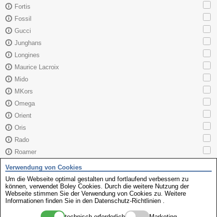
Fortis
Fossil
Gucci
Junghans
Longines
Maurice Lacroix
Mido
MKors
Omega
Orient
Oris
Rado
Roamer
Sector
Verwendung von Cookies
Seiko
Um die Webseite optimal gestalten und fortlaufend verbessern zu
können, verwendet Boley Cookies. Durch die weitere Nutzung der
Skagen
Webseite stimmen Sie der Verwendung von Cookies zu. Weitere
TAG Heuer
Informationen finden Sie in den
Datenschutz-Richtlinien
.
Tissot
technisch erforderlich
Marketing