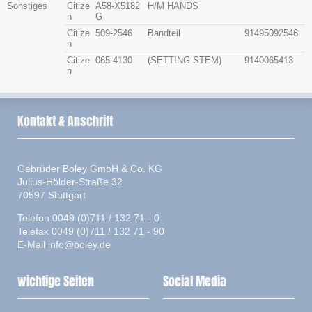
Sonstiges
Citize
A58-X5182
H/M HANDS
n
G
Citize
509-2546
Bandteil
91495092546
n
Citize
065-4130
(SETTING STEM)
9140065413
n
Kontakt & Anschrift
Gebrüder Boley GmbH & Co. KG
Julius-Hölder-Straße 32
70597 Stuttgart
Telefon 0049 (0)711 / 132 71 - 0
Telefax 0049 (0)711 / 132 71 - 90
E-Mail
info@boley.de
wichtige Seiten
Social Media