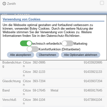
Zenith
Citizen 4-F46452
Verwendung von Cookies
Um die Webseite optimal gestalten und fortlaufend verbessern zu
Beschreibung
können, verwendet Boley Cookies. Durch die weitere Nutzung der
Artikel-Nr.
Hersteller
Webseite stimmen Sie der Verwendung von Cookies zu. Weitere
Teile-Nr.
Gruppe
Informationen finden Sie in den
Datenschutz-Richtlinien
.
technisch erforderlich
Marketing
Glas
Citize
54-73760F
(54-73970F SAPPHIR
91415473760F
n
E)
Komfortfunktion (Drittanbieter)
Krone
Citize
506-A920A
9142506A920
Alle akzeptieren
Übernehmen
Alle Optionalen ablehnen
n
A
Bodendichtun
Citize
392-0995
91433920995
g
n
Citize
392-1133
91433921133
n
Glasdichtung
Citize
393-7204
91433937204
n
Band
Citize
59-17645
Metal
91465917645
n
Verschluß
Citize
384-1104
91473841104
n