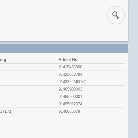
ung
Artikel-Nr.
91415486300
91425068784
9143392M006C
91465900003
91465900001
91495092074
 STEM)
9140065379