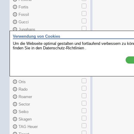
Fortis
Fossil
Gucci
Junghans
Verwendung von Cookies
Longines
Um die Webseite optimal gestalten und fortlaufend verbessern zu kö
Maurice Lacroix
finden Sie in den
Datenschutz-Richtlinien
.
Mido
MKors
Omega
Orient
Oris
Rado
Roamer
Sector
Seiko
Skagen
TAG Heuer