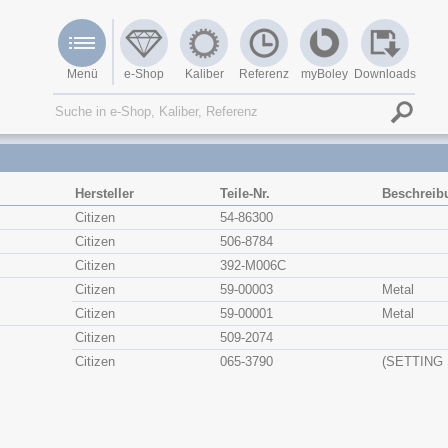
Menü
e-Shop
Kaliber
Referenz
myBoley
Downloads
Hersteller
Teile-Nr.
Beschreib
Citizen
54-86300
Citizen
506-8784
Citizen
392-M006C
Citizen
59-00003
Metal
Citizen
59-00001
Metal
Citizen
509-2074
Citizen
065-3790
(SETTING