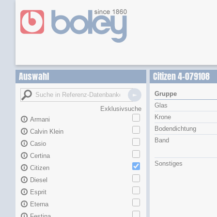
Auswahl
Citizen 4-079108
Gruppe
Glas
Exklusivsuche
Krone
Armani
Bodendichtung
Calvin Klein
Band
Casio
Certina
Sonstiges
Citizen
Diesel
Esprit
Eterna
Festina