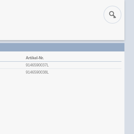
Artikel-Nr.
9146590037L
9146590038L