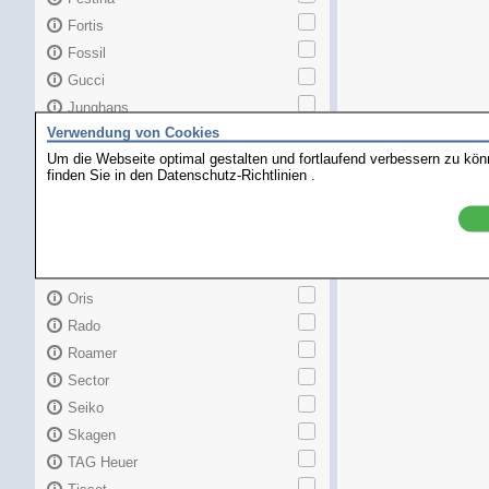
Fortis
Fossil
Gucci
Junghans
Verwendung von Cookies
Longines
Um die Webseite optimal gestalten und fortlaufend verbessern zu kö
Maurice Lacroix
finden Sie in den
Datenschutz-Richtlinien
.
Mido
MKors
Omega
Orient
Oris
Rado
Roamer
Sector
Seiko
Skagen
TAG Heuer