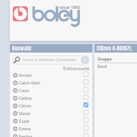
Auswahl
Citizen 4-B0107L
Gruppe
Band
Exklusivsuche
Armani
Calvin Klein
Casio
Certina
Citizen
Diesel
Esprit
Eterna
Festina