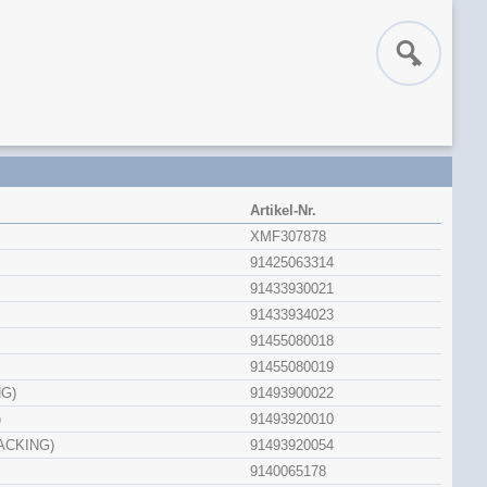
Artikel-Nr.
XMF307878
91425063314
91433930021
91433934023
91455080018
91455080019
NG)
91493900022
)
91493920010
ACKING)
91493920054
9140065178