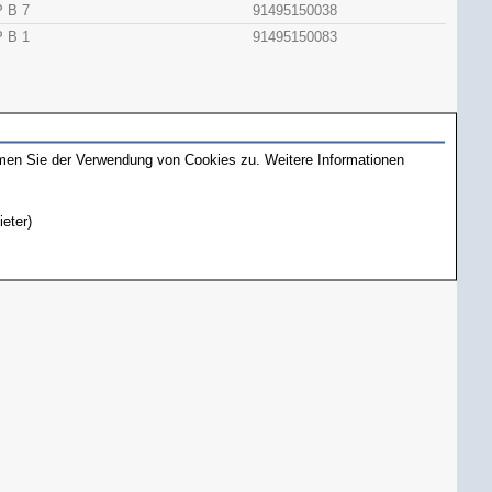
 B 7
91495150038
 B 1
91495150083
mmen Sie der Verwendung von Cookies zu. Weitere Informationen
ieter)