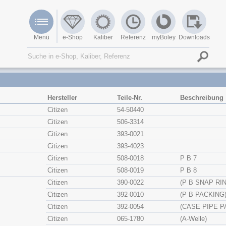
Menü
e-Shop
Kaliber
Referenz
myBoley
Downloads
Hersteller
Teile-Nr.
Beschreibung
Citizen
54-50440
Citizen
506-3314
Citizen
393-0021
Citizen
393-4023
Citizen
508-0018
P B 7
Citizen
508-0019
P B 8
Citizen
390-0022
(P B SNAP RI
Citizen
392-0010
(P B PACKING
Citizen
392-0054
(CASE PIPE P
Citizen
065-1780
(A-Welle)