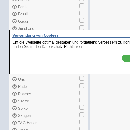
Fortis
Fossil
Gucci
Junghans
Verwendung von Cookies
Longines
Um die Webseite optimal gestalten und fortlaufend verbessern zu kö
Maurice Lacroix
finden Sie in den
Datenschutz-Richtlinien
.
Mido
MKors
Omega
Orient
Oris
Rado
Roamer
Sector
Seiko
Skagen
TAG Heuer