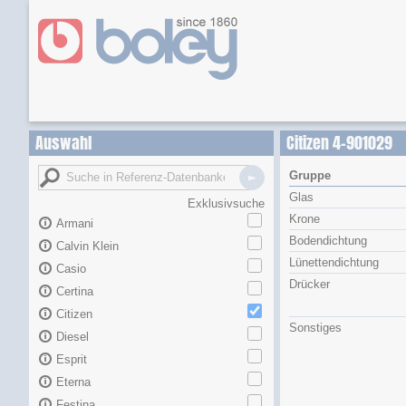
Auswahl
Citizen 4-901029
Gruppe
Glas
Exklusivsuche
Krone
Armani
Bodendichtung
Calvin Klein
Lünettendichtung
Casio
Drücker
Certina
Citizen
Sonstiges
Diesel
Esprit
Eterna
Festina