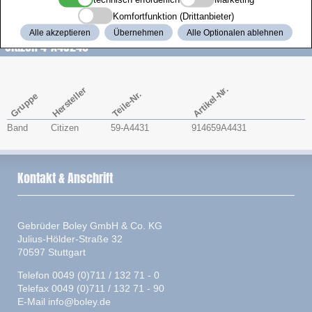
Zenith
Komfortfunktion (Drittanbieter)
Alle akzeptieren
Übernehmen
Alle Optionalen ablehnen
Citizen 4-A43248
Artikel-Nr.
Hersteller
Teile-Nr.
Gruppe
Band
Citizen
59-A4431
914659A4431
Kontakt & Anschrift
Gebrüder Boley GmbH & Co. KG
Julius-Hölder-Straße 32
70597 Stuttgart
Telefon 0049 (0)711 / 132 71 - 0
Telefax 0049 (0)711 / 132 71 - 90
E-Mail
info@boley.de