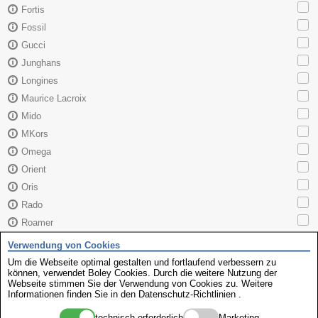
Fortis
Fossil
Gucci
Junghans
Longines
Maurice Lacroix
Mido
MKors
Omega
Orient
Oris
Rado
Roamer
Sector
Verwendung von Cookies
Seiko
Um die Webseite optimal gestalten und fortlaufend verbessern zu
können, verwendet Boley Cookies. Durch die weitere Nutzung der
Skagen
Webseite stimmen Sie der Verwendung von Cookies zu. Weitere
TAG Heuer
Informationen finden Sie in den
Datenschutz-Richtlinien
.
Tissot
technisch erforderlich
Marketing