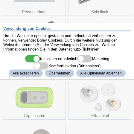
Persortierbrett
Schellack
Verwendung von Cookies
Um die Webseite optimal gestalten und fortlaufend verbessern zu
können, verwendet Boley Cookies. Durch die weitere Nutzung der
Webseite stimmen Sie der Verwendung von Cookies zu. Weitere
Informationen finden Sie in den
Datenschutz-Richtlinien
.
Perlfadenschere
Bead Bumpers
technisch erforderlich
Marketing
Komfortfunktion (Drittanbieter)
weitere interessante Produkte
Alle akzeptieren
Übernehmen
Alle Optionalen ablehnen
Clip-Leuchte
Hilfsartikel