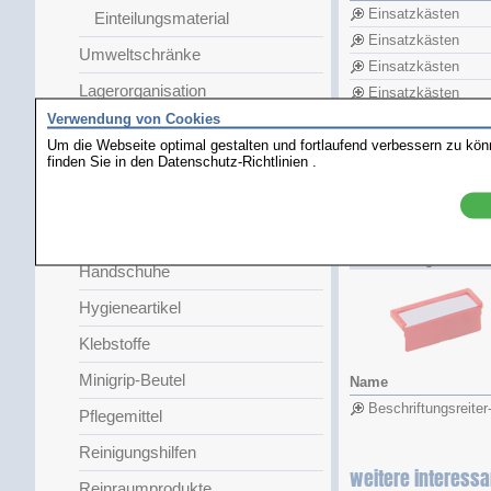
Einsatzkästen
Einteilungsmaterial
Einsatzkästen
Umweltschränke
Einsatzkästen
Lagerorganisation
Einsatzkästen
Verwendung von Cookies
Einsatzkästen
Arbeitsunterlagen
Um die Webseite optimal gestalten und fortlaufend verbessern zu kö
Einsatzkästen
finden Sie in den
Datenschutz-Richtlinien
.
Etiketten
Einsatzkästen
Faserschreiber
Einsatzkästen
Einsatzkästen
Arbeitskittel
Beschriftungsreiter - 
Handschuhe
Hygieneartikel
Klebstoffe
Minigrip-Beutel
Name
Beschriftungsreiter
Pflegemittel
Reinigungshilfen
weitere interessa
Reinraumprodukte