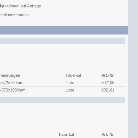
igurationen auf Anfrage.
teilungsmaterial
messungen
Fabrikat
Art.-Nr.
x​572x​700mm
Lista
602106
x​572x​1000mm
Lista
602101
Fabrikat
Art.-Nr.