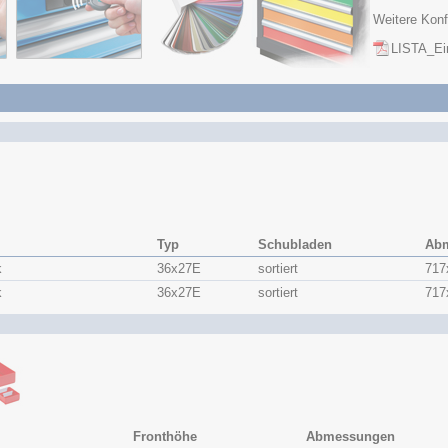
Weitere Konf
LISTA_Ein
Typ
Schubladen
Ab
k
36x​27E
sortiert
717
k
36x​27E
sortiert
717
Fronthöhe
Abmessungen