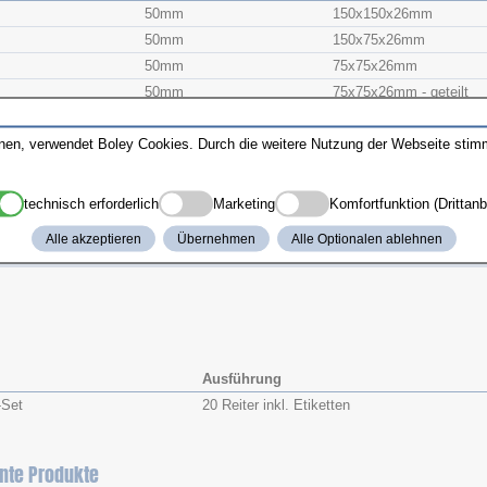
50mm
150x​150x​26mm
50mm
150x​75x​26mm
50mm
75x​75x​26mm
50mm
75x​75x​26mm - geteilt
75mm
150x​150x​46mm
nnen, verwendet Boley Cookies. Durch die weitere Nutzung der Webseite sti
75mm
150x​75x​46mm
75mm
75x​75x​46mm
100mm
150x​150x​71mm
technisch erforderlich
Marketing
Komfortfunktion (Drittanb
100mm
150x​75x​71mm
Alle akzeptieren
Übernehmen
Alle Optionalen ablehnen
Set
Ausführung
-Set
20 Reiter inkl. Etiketten
nte Produkte