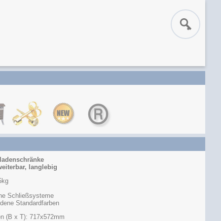
bladenschränke
weiterbar, langlebig
5kg
ene Schließsysteme
edene Standardfarben
n (B x T): 717x572mm