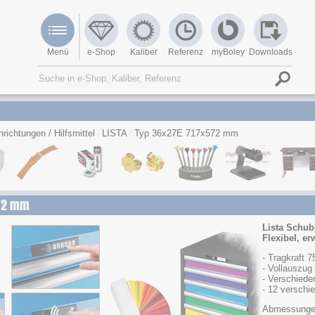
Menü
e-Shop
Kaliber
Referenz
myBoley
Downloads
nrichtungen / Hilfsmittel
LISTA
Typ 36x27E 717x572 mm
572 mm
Lista Schu
Flexibel, er
- Tragkraft 7
- Vollauszug
- Verschied
- 12 verschi
Abmessunge