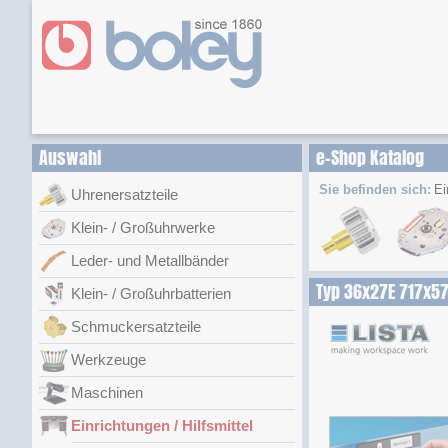
Auswahl
e-Shop Katalog
Sie befinden sich:
Ei
Uhrenersatzteile
Klein- / Großuhrwerke
Leder- und Metallbänder
Typ 36x27E 717x
Klein- / Großuhrbatterien
Schmuckersatzteile
Werkzeuge
Maschinen
Einrichtungen / Hilfsmittel