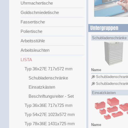
Uhrmachertische
Goldschmiedetische
Fassertische
Untergruppen
Poliertische
Schubladenschränke
Arbeitsstühle
Arbeitsleuchten
LISTA
Typ 36x27E 717x572 mm
Name
Schubladenschran
Schubladenschränke
Schubladenschran
Einsatzkästen
Einsatzkästen
Beschriftungsreiter - Set
Typ 36x36E 717x725 mm
Typ 54x27E 1023x572 mm
Typ 78x36E 1431x725 mm
Name