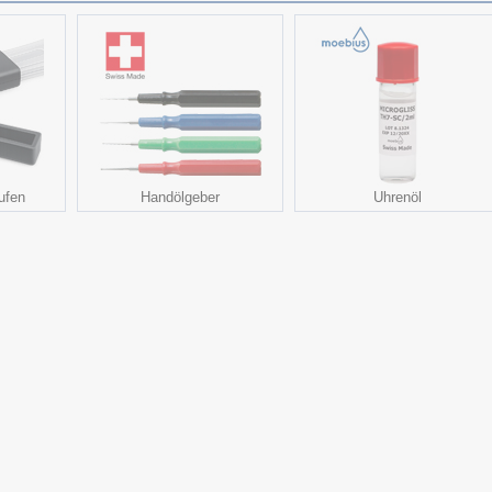
ufen
Handölgeber
Uhrenöl