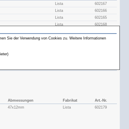
Lista
602167
Lista
602166
Lista
602165
Lista
602168
Lista
602162
mmen Sie der Verwendung von Cookies zu. Weitere Informationen
Lista
602161
Lista
602160
Lista
602164
ieter)
Lista
602163
Abmessungen
Fabrikat
Art.-Nr.
47x​12mm
Lista
602179