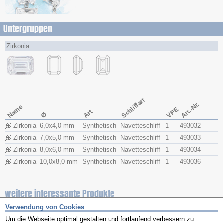
Untergruppen
Zirkonia
Schliffart
Art.-Nr.
Name
VPE
Art
Ø
Zirkonia
6,0x​4,0 mm
Synthetisch
Navetteschliff
1
493032
Zirkonia
7,0x​5,0 mm
Synthetisch
Navetteschliff
1
493033
Zirkonia
8,0x​6,0 mm
Synthetisch
Navetteschliff
1
493034
Zirkonia
10,0x​8,0 mm
Synthetisch
Navetteschliff
1
493036
weitere interessante Produkte
Verwendung von Cookies
Um die Webseite optimal gestalten und fortlaufend verbessern zu