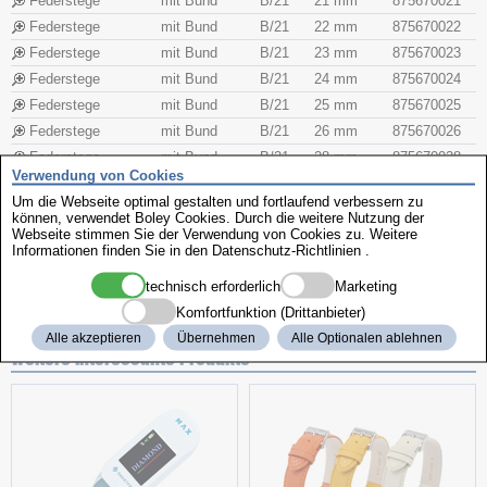
Federstege
mit Bund
B/21
21 mm
875670021
Federstege
mit Bund
B/21
22 mm
875670022
Federstege
mit Bund
B/21
23 mm
875670023
Federstege
mit Bund
B/21
24 mm
875670024
Federstege
mit Bund
B/21
25 mm
875670025
Federstege
mit Bund
B/21
26 mm
875670026
Federstege
mit Bund
B/21
28 mm
875670028
Verwendung von Cookies
Federstege
mit Bund
B/21
30 mm
875670030
Um die Webseite optimal gestalten und fortlaufend verbessern zu
Federstege
mit Bund
B/21
32 mm
875670032
können, verwendet Boley Cookies. Durch die weitere Nutzung der
Webseite stimmen Sie der Verwendung von Cookies zu. Weitere
Federstege
mit Bund
B/21
34 mm
875670034
Informationen finden Sie in den
Datenschutz-Richtlinien
.
Federstege
mit Bund
B/21
36 mm
875670036
technisch erforderlich
Marketing
Federstege
mit Bund
B/21
38 mm
875670038
Komfortfunktion (Drittanbieter)
Alle akzeptieren
Übernehmen
Alle Optionalen ablehnen
weitere interessante Produkte