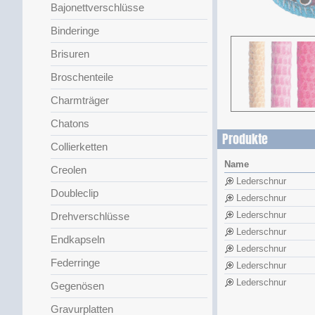
Bajonettverschlüsse
Binderinge
Brisuren
Broschenteile
Charmträger
Chatons
Produkte
Collierketten
Name
Creolen
Lederschnur
Doubleclip
Lederschnur
Lederschnur
Drehverschlüsse
Lederschnur
Endkapseln
Lederschnur
Federringe
Lederschnur
Lederschnur
Gegenösen
Gravurplatten