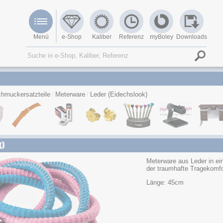
Menü
e-Shop
Kaliber
Referenz
myBoley
Downloads
hmuckersatzteile
Meterware
Leder (Eidechslook)
k)
Meterware aus Leder in ein
der traumhafte Tragekomfo
Länge: 45cm