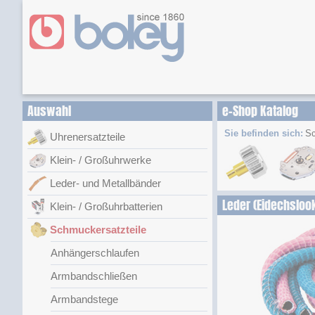
Auswahl
e-Shop Katalog
Sie befinden sich:
Sc
Uhrenersatzteile
Klein- / Großuhrwerke
Leder- und Metallbänder
Leder (Eidechsloo
Klein- / Großuhrbatterien
Schmuckersatzteile
Anhängerschlaufen
Armbandschließen
Armbandstege