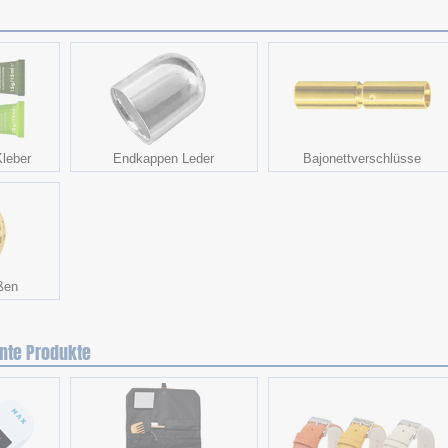
leber
Endkappen Leder
Bajonettverschlüsse
ßen
nte Produkte