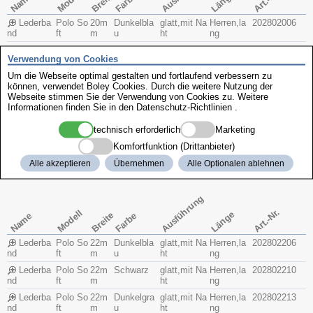
Art.-Nr.
Modell
Länge
Breite
Name
Farbe
Lederba
Polo So
20m
Dunkelbla
glatt,mit Na
Herren,la
202802006
nd
ft
m
u
ht
ng
Lederba
Polo So
20m
Schwarz
glatt,mit Na
Herren,la
202802010
Verwendung von Cookies
nd
ft
m
ht
ng
Um die Webseite optimal gestalten und fortlaufend verbessern zu
Lederba
Polo So
20m
Dunkelgra
glatt,mit Na
Herren,la
202802013
können, verwendet Boley Cookies. Durch die weitere Nutzung der
nd
ft
m
u
ht
ng
Webseite stimmen Sie der Verwendung von Cookies zu. Weitere
Lederba
Polo So
20m
Mittelbrau
glatt,mit Na
Herren,la
202802018
Informationen finden Sie in den
Datenschutz-Richtlinien
.
nd
ft
m
n
ht
ng
technisch erforderlich
Marketing
Lederba
Polo So
20m
Dunkelbra
glatt,mit Na
Herren,la
202802028
nd
ft
m
un
ht
ng
Komfortfunktion (Drittanbieter)
verlaufend auf
Alle akzeptieren
Übernehmen
Alle Optionalen ablehnen
Verschlußbreite 20mm
Ausführung
Art.-Nr.
Modell
Länge
Breite
Name
Farbe
Lederba
Polo So
22m
Dunkelbla
glatt,mit Na
Herren,la
202802206
nd
ft
m
u
ht
ng
Lederba
Polo So
22m
Schwarz
glatt,mit Na
Herren,la
202802210
nd
ft
m
ht
ng
Lederba
Polo So
22m
Dunkelgra
glatt,mit Na
Herren,la
202802213
nd
ft
m
u
ht
ng