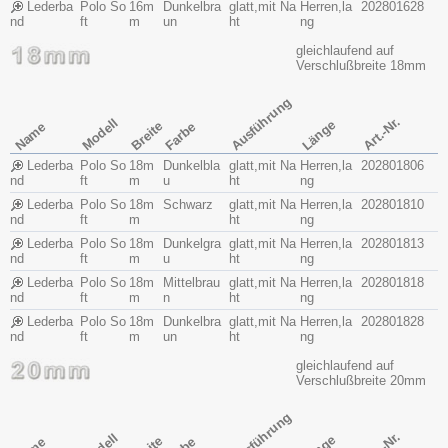
Lederba
Polo So
16m
Dunkelbra
glatt,mit Na
Herren,la
202801628
nd
ft
m
un
ht
ng
gleichlaufend auf
Verschlußbreite 18mm
Ausführung
Art.-Nr.
Modell
Länge
Breite
Name
Farbe
Lederba
Polo So
18m
Dunkelbla
glatt,mit Na
Herren,la
202801806
nd
ft
m
u
ht
ng
Lederba
Polo So
18m
Schwarz
glatt,mit Na
Herren,la
202801810
nd
ft
m
ht
ng
Lederba
Polo So
18m
Dunkelgra
glatt,mit Na
Herren,la
202801813
nd
ft
m
u
ht
ng
Lederba
Polo So
18m
Mittelbrau
glatt,mit Na
Herren,la
202801818
nd
ft
m
n
ht
ng
Lederba
Polo So
18m
Dunkelbra
glatt,mit Na
Herren,la
202801828
nd
ft
m
un
ht
ng
gleichlaufend auf
Verschlußbreite 20mm
Ausführung