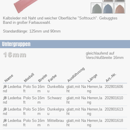
Kalbsleder mit Naht und weicher Oberfläche "Softtouch". Gebuggtes
Band in großer Farbauswahl.
Standardlänge: 125mm und 90mm
Untergruppen
gleichlaufend auf
Verschlußbreite 16mm
Ausführung
Art.-Nr.
Modell
Länge
Breite
Name
Farbe
Lederba
Polo So
16m
Dunkelbla
glatt,mit Na
Herren,la
202801606
nd
ft
m
u
ht
ng
Lederba
Polo So
16m
Schwarz
glatt,mit Na
Herren,la
202801610
nd
ft
m
ht
ng
Lederba
Polo So
16m
Dunkelgra
glatt,mit Na
Herren,la
202801613
nd
ft
m
u
ht
ng
Lederba
Polo So
16m
Mittelbrau
glatt,mit Na
Herren,la
202801618
nd
ft
m
n
ht
ng