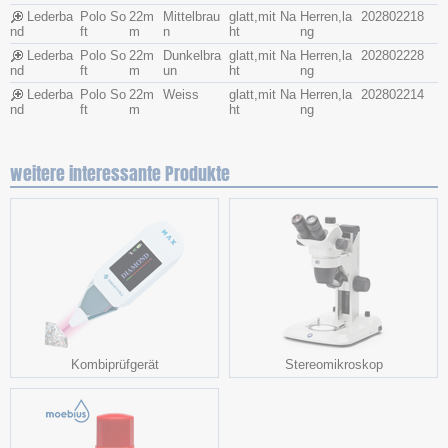
Lederba
Polo So
22m
Mittelbrau
glatt,mit Na
Herren,la
202802218
nd
ft
m
n
ht
ng
Lederba
Polo So
22m
Dunkelbra
glatt,mit Na
Herren,la
202802228
nd
ft
m
un
ht
ng
Lederba
Polo So
22m
Weiss
glatt,mit Na
Herren,la
202802214
nd
ft
m
ht
ng
weitere interessante Produkte
Kombiprüfgerät
Stereomikroskop