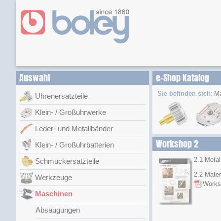
Auswahl
e-Shop Katalog
Sie befinden sich:
Ma
Uhrenersatzteile
Klein- / Großuhrwerke
Leder- und Metallbänder
Workshop 2
Klein- / Großuhrbatterien
2.1 Metal
Schmuckersatzteile
2.2 Mater
Werkzeuge
Works
Maschinen
Absaugungen