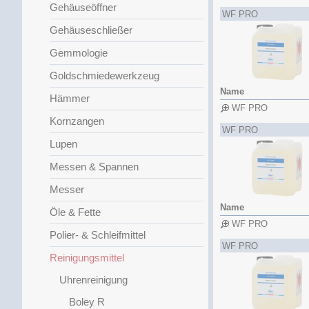
Gehäuseöffner
WF PRO
Gehäuseschließer
Gemmologie
Goldschmiedewerkzeug
Name
Hämmer
WF PRO
Kornzangen
WF PRO
Lupen
Messen & Spannen
Messer
Name
Öle & Fette
WF PRO
Polier- & Schleifmittel
WF PRO
Reinigungsmittel
Uhrenreinigung
Boley R