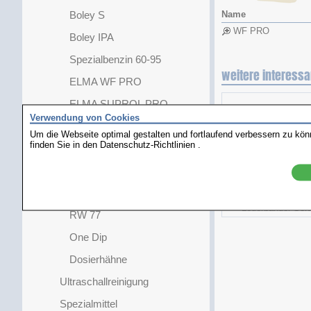
Boley S
Name
WF PRO
Boley IPA
Spezialbenzin 60-95
weitere interessa
ELMA WF PRO
ELMA SUPROL PRO
Verwendung von Cookies
L&R
Um die Webseite optimal gestalten und fortlaufend verbessern zu kö
finden Sie in den
Datenschutz-Richtlinien
.
Elma Unimix
Bonflair Uhrenreiniger 1:20
Elma Red 1:9
Lederbänder-Sort
RW 77
One Dip
Dosierhähne
Ultraschallreinigung
Spezialmittel