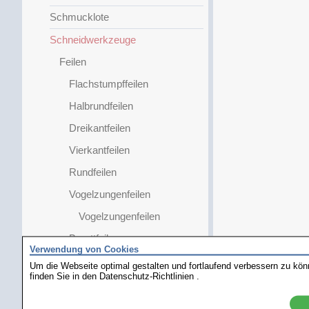
Schmucklote
Schneidwerkzeuge
Feilen
Flachstumpffeilen
Halbrundfeilen
Dreikantfeilen
Vierkantfeilen
Rundfeilen
Vogelzungenfeilen
Vogelzungenfeilen
Barettfeilen
Verwendung von Cookies
Scharnierfeilen
Um die Webseite optimal gestalten und fortlaufend verbessern zu kö
finden Sie in den
Datenschutz-Richtlinien
.
Zeigerlochfeilen
Nadelfeilen