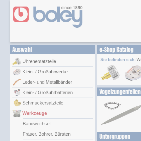
Auswahl
e-Shop Katalog
Sie befinden sich:
W
Uhrenersatzteile
Klein- / Großuhrwerke
Leder- und Metallbänder
Vogelzungenfeilen
Klein- / Großuhrbatterien
Schmuckersatzteile
Werkzeuge
Bandwechsel
Fräser, Bohrer, Bürsten
Untergruppen