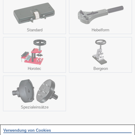
Standard
Hebelform
Horotec
Bergeon
Spezialeinsätze
weitere interessante Produkte
Verwendung von Cookies