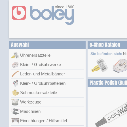
Auswahl
e-Shop Katalog
Sie befinden sich:
Ne
Uhrenersatzteile
Klein- / Großuhrwerke
Leder- und Metallbänder
Plastic Polish (Bul
Klein- / Großuhrbatterien
Schmuckersatzteile
Werkzeuge
Maschinen
Einrichtungen / Hilfsmittel