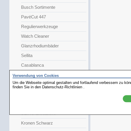
Busch Sortimente
PavéCut 447
Regulierwerkzeuge
Watch Cleaner
Glanzrhodiumbäder
Sellita
Casablanca
Goldankauf
Verwendung von Cookies
Um die Webseite optimal gestalten und fortlaufend verbessern zu kö
Rado Ersatzteile
finden Sie in den
Datenschutz-Richtlinien
.
Filzscheiben
Polierkörper
SEIKO Ersatzteile
Kronen Schwarz