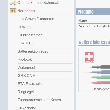
Ohrstecker und Schmuck
Neuheiten
Produkte
Lab-Grown Diamanten
Name
Plastic Polish (Bul
PUK 6.1
Frühlingsfarben
weitere interessa
ETA 7001
Batterieaktion 2026
RX-Look
Waterproof
GRS ONE
ETA Ersatzteile
Handölgebe
Ringriegel
Zusammenstellbare Ketten
Silikonband