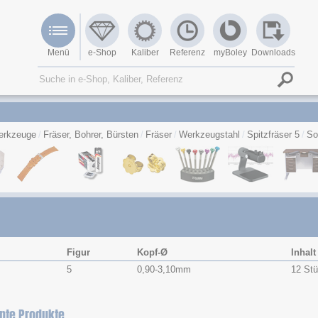
Menü
e-Shop
Kaliber
Referenz
myBoley
Downloads
erkzeuge
Fräser, Bohrer, Bürsten
Fräser
Werkzeugstahl
Spitzfräser 5
So
Figur
Kopf-Ø
Inhalt
5
0,90-3,10mm
12 St
nte Produkte