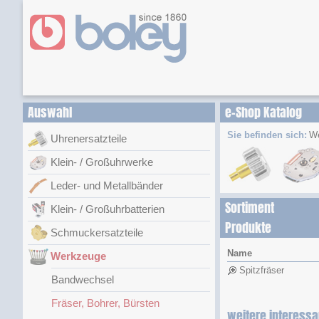
Auswahl
e-Shop Katalog
Sie befinden sich:
W
Uhrenersatzteile
Klein- / Großuhrwerke
Leder- und Metallbänder
Sortiment
Klein- / Großuhrbatterien
Produkte
Schmuckersatzteile
Name
Werkzeuge
Spitzfräser
Bandwechsel
Fräser, Bohrer, Bürsten
weitere interessa