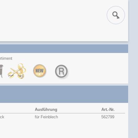
rtiment
Ausführung
Art.-Nr.
ück
für Feinblech
562799