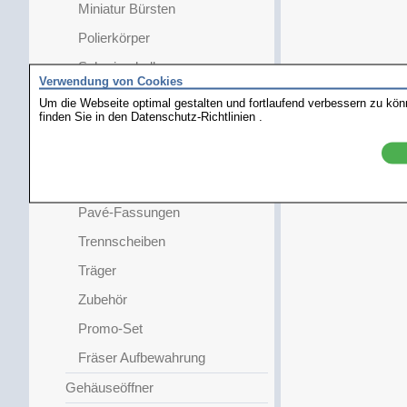
Miniatur Bürsten
Polierkörper
Schmirgelrollen
Verwendung von Cookies
Niet-/Stauchräder
Um die Webseite optimal gestalten und fortlaufend verbessern zu kö
finden Sie in den
Datenschutz-Richtlinien
.
Stauchwalzen
Starlight-Polierer
Kreissägen
Pavé-Fassungen
Trennscheiben
Träger
Zubehör
Promo-Set
Fräser Aufbewahrung
Gehäuseöffner