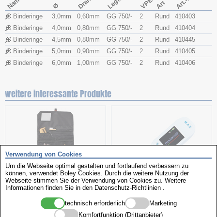
Draht Ø
Art.-Nr.
Name
VPE
Art
Ø
Binderinge
3,0mm
0,60mm
GG 750/-
2
Rund
410403
Binderinge
4,0mm
0,80mm
GG 750/-
2
Rund
410404
Binderinge
4,5mm
0,80mm
GG 750/-
2
Rund
410445
Binderinge
5,0mm
0,90mm
GG 750/-
2
Rund
410405
Binderinge
6,0mm
1,00mm
GG 750/-
2
Rund
410406
weitere interessante Produkte
Verwendung von Cookies
Um die Webseite optimal gestalten und fortlaufend verbessern zu
können, verwendet Boley Cookies. Durch die weitere Nutzung der
Webseite stimmen Sie der Verwendung von Cookies zu. Weitere
Kulturbeutel
Kombiprüfgerät
Informationen finden Sie in den
Datenschutz-Richtlinien
.
technisch erforderlich
Marketing
Komfortfunktion (Drittanbieter)