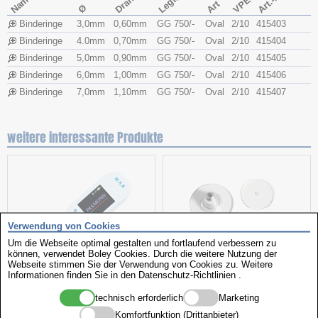
Draht Ø
Art.-Nr.
Name
VPE
Art
Ø
Binderinge
3,0mm
0,60mm
GG 750/-
Oval
2/10
415403
Binderinge
4.0mm
0,70mm
GG 750/-
Oval
2/10
415404
Binderinge
5,0mm
0,90mm
GG 750/-
Oval
2/10
415405
Binderinge
6,0mm
1,00mm
GG 750/-
Oval
2/10
415406
Binderinge
7,0mm
1,10mm
GG 750/-
Oval
2/10
415407
weitere interessante Produkte
Verwendung von Cookies
Um die Webseite optimal gestalten und fortlaufend verbessern zu
können, verwendet Boley Cookies. Durch die weitere Nutzung der
Webseite stimmen Sie der Verwendung von Cookies zu. Weitere
Kombiprüfgerät
Hilfsartikel
Informationen finden Sie in den
Datenschutz-Richtlinien
.
technisch erforderlich
Marketing
Komfortfunktion (Drittanbieter)