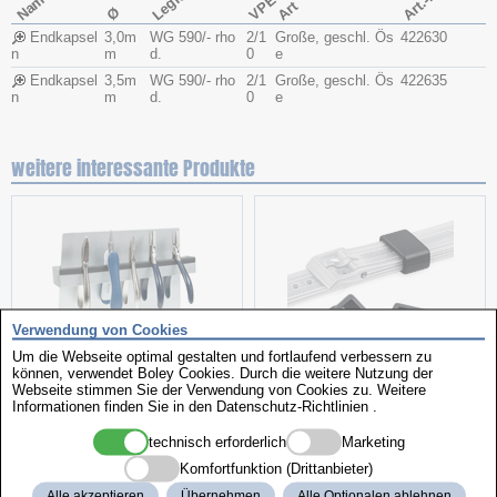
Art.-Nr.
Name
VPE
Art
Ø
Endkapsel
3,0m
WG 590/- rho
2/1
Große, geschl. Ös
422630
n
m
d.
0
e
Endkapsel
3,5m
WG 590/- rho
2/1
Große, geschl. Ös
422635
n
m
d.
0
e
weitere interessante Produkte
Verwendung von Cookies
Um die Webseite optimal gestalten und fortlaufend verbessern zu
können, verwendet Boley Cookies. Durch die weitere Nutzung der
Zangenständer
Kunststoffschlaufen
Webseite stimmen Sie der Verwendung von Cookies zu. Weitere
Informationen finden Sie in den
Datenschutz-Richtlinien
.
technisch erforderlich
Marketing
Komfortfunktion (Drittanbieter)
Alle akzeptieren
Übernehmen
Alle Optionalen ablehnen