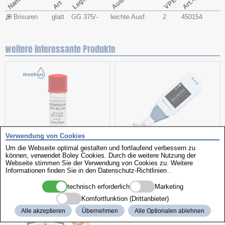
Art.-Nr.
Name
VPE
Art
Brisuren
glatt
GG 375/-
leichte Ausf.
2
450154
weitere interessante Produkte
Verwendung von Cookies
Uhrenöl
Kombiprüfgerät
Um die Webseite optimal gestalten und fortlaufend verbessern zu
können, verwendet Boley Cookies. Durch die weitere Nutzung der
Webseite stimmen Sie der Verwendung von Cookies zu. Weitere
Informationen finden Sie in den
Datenschutz-Richtlinien
.
technisch erforderlich
Marketing
Komfortfunktion (Drittanbieter)
Alle akzeptieren
Übernehmen
Alle Optionalen ablehnen