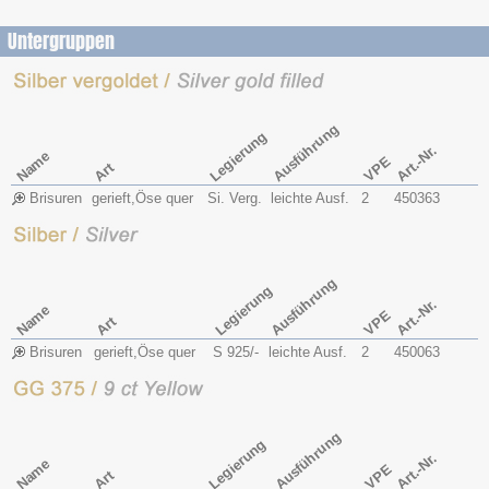
Untergruppen
Ausführung
Legierung
Art.-Nr.
Name
VPE
Art
Brisuren
gerieft,Öse quer
Si. Verg.
leichte Ausf.
2
450363
Ausführung
Legierung
Art.-Nr.
Name
VPE
Art
Brisuren
gerieft,Öse quer
S 925/-
leichte Ausf.
2
450063
Ausführung
Legierung
Art.-Nr.
Name
VPE
Art