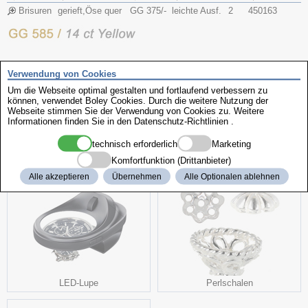
Brisuren
gerieft,Öse quer
GG 375/-
leichte Ausf.
2
450163
Ausführung
Legierung
Verwendung von Cookies
Art.-Nr.
Name
VPE
Art
Um die Webseite optimal gestalten und fortlaufend verbessern zu
können, verwendet Boley Cookies. Durch die weitere Nutzung der
Brisuren
gerieft,Öse quer
GG 585/-
leichte Ausf.
2
450263
Webseite stimmen Sie der Verwendung von Cookies zu. Weitere
Informationen finden Sie in den
Datenschutz-Richtlinien
.
technisch erforderlich
Marketing
weitere interessante Produkte
Komfortfunktion (Drittanbieter)
Alle akzeptieren
Übernehmen
Alle Optionalen ablehnen
LED-Lupe
Perlschalen