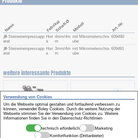
Produkte
Schaft-Ø
Fabrikat
Art.-Nr.
Modell
Name
Steineineinpressapp
Hori
4mm/4m
mit Mikrometerschra
609490
arat
a
m
ube
Steineineinpressapp
Hori
3mm/4m
mit Mikrometerschra
609491
arat
a
m
ube
weitere interessante Produkte
Verwendung von Cookies
Um die Webseite optimal gestalten und fortlaufend verbessern zu
können, verwendet Boley Cookies. Durch die weitere Nutzung der
Webseite stimmen Sie der Verwendung von Cookies zu. Weitere
Informationen finden Sie in den
Datenschutz-Richtlinien
.
technisch erforderlich
Marketing
Stereomikroskop
Kombiprüfgerät
Komfortfunktion (Drittanbieter)