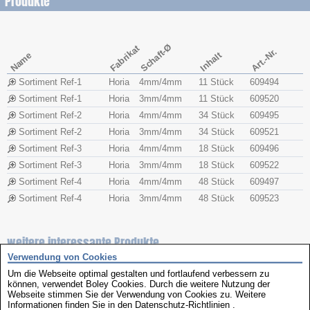
Produkte
Schaft-Ø
Fabrikat
Art.-Nr.
Name
Inhalt
Sortiment Ref-1
Horia
4mm/4mm
11 Stück
609494
Sortiment Ref-1
Horia
3mm/4mm
11 Stück
609520
Sortiment Ref-2
Horia
4mm/4mm
34 Stück
609495
Sortiment Ref-2
Horia
3mm/4mm
34 Stück
609521
Sortiment Ref-3
Horia
4mm/4mm
18 Stück
609496
Sortiment Ref-3
Horia
3mm/4mm
18 Stück
609522
Sortiment Ref-4
Horia
4mm/4mm
48 Stück
609497
Sortiment Ref-4
Horia
3mm/4mm
48 Stück
609523
weitere interessante Produkte
Verwendung von Cookies
Um die Webseite optimal gestalten und fortlaufend verbessern zu
können, verwendet Boley Cookies. Durch die weitere Nutzung der
Webseite stimmen Sie der Verwendung von Cookies zu. Weitere
Informationen finden Sie in den
Datenschutz-Richtlinien
.