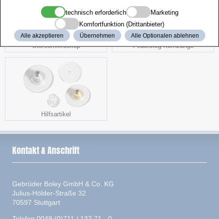
technisch erforderlich
Marketing
Komfortfunktion (Drittanbieter)
Alle akzeptieren
Übernehmen
Alle Optionalen ablehnen
Stereomikroskop
Federsteg-Kornzange
Hilfsartikel
Kontakt & Anschrift
Gebrüder Boley GmbH & Co. KG
Julius-Hölder-Straße 32
70597 Stuttgart
Telefon 0049 (0)711 / 132 71 - 0