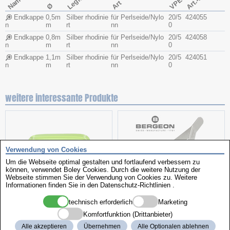
Art.-Nr.
Name
VPE
Art
Ø
Endkappe
0,5m
Silber rhodinie
für Perlseide/Nylo
20/5
424055
n
m
rt
nn
0
Endkappe
0,8m
Silber rhodinie
für Perlseide/Nylo
20/5
424058
n
m
rt
nn
0
Endkappe
1,1m
Silber rhodinie
für Perlseide/Nylo
20/5
424051
n
m
rt
nn
0
weitere interessante Produkte
Verwendung von Cookies
Um die Webseite optimal gestalten und fortlaufend verbessern zu
können, verwendet Boley Cookies. Durch die weitere Nutzung der
Webseite stimmen Sie der Verwendung von Cookies zu. Weitere
Informationen finden Sie in den
Datenschutz-Richtlinien
.
Clip-Leuchte
Federsteg-Kornzange
technisch erforderlich
Marketing
Komfortfunktion (Drittanbieter)
Alle akzeptieren
Übernehmen
Alle Optionalen ablehnen