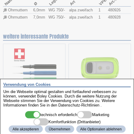
Art.-Nr.
Name
VPE
Art
Ø
Ohrmuttern
6,0mm
WG 750/-
alpa zweifach
1
480926
Ohrmuttern
7,0mm
WG 750/-
alpa zweifach
1
480928
weitere interessante Produkte
Verwendung von Cookies
Um die Webseite optimal gestalten und fortlaufend verbessern zu
Handölgeber
Clip-Leuchte
können, verwendet Boley Cookies. Durch die weitere Nutzung der
Webseite stimmen Sie der Verwendung von Cookies zu. Weitere
Informationen finden Sie in den
Datenschutz-Richtlinien
.
technisch erforderlich
Marketing
Komfortfunktion (Drittanbieter)
Alle akzeptieren
Übernehmen
Alle Optionalen ablehnen