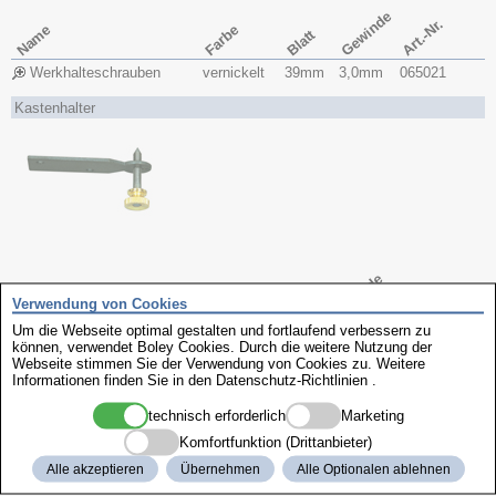
Gewinde
Art.-Nr.
Name
Farbe
Blatt
Werkhalteschrauben
vernickelt
39mm
3,0mm
065021
Kastenhalter
Gewinde
Art.-Nr.
Name
Farbe
Blatt
Verwendung von Cookies
Um die Webseite optimal gestalten und fortlaufend verbessern zu
Kastenhalter
Brüniert
50x​14mm
3,5mm
065024
können, verwendet Boley Cookies. Durch die weitere Nutzung der
Webseite stimmen Sie der Verwendung von Cookies zu. Weitere
Kastenhalter
Informationen finden Sie in den
Datenschutz-Richtlinien
.
technisch erforderlich
Marketing
Komfortfunktion (Drittanbieter)
Alle akzeptieren
Übernehmen
Alle Optionalen ablehnen