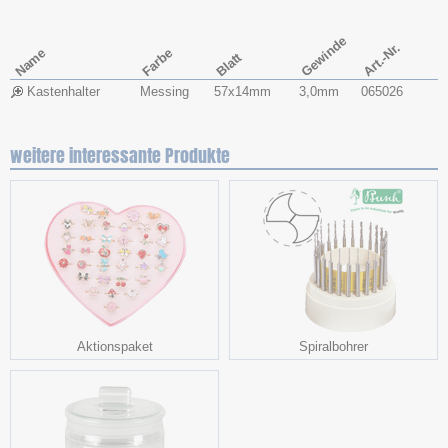
Gewinde
Art.-Nr.
Name
Farbe
Blatt
Kastenhalter
Messing
57x​14mm
3,0mm
065026
weitere interessante Produkte
Aktionspaket
Spiralbohrer