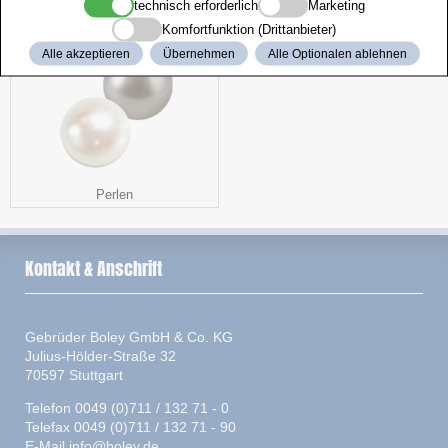
Kunststoffschlaufen
Lederbänder-Sortiment
technisch erforderlich
Marketing
Komfortfunktion (Drittanbieter)
Alle akzeptieren
Übernehmen
Alle Optionalen ablehnen
Perlen
Kontakt & Anschrift
Gebrüder Boley GmbH & Co. KG
Julius-Hölder-Straße 32
70597 Stuttgart
Telefon 0049 (0)711 / 132 71 - 0
Telefax 0049 (0)711 / 132 71 - 90
E-Mail
info@boley.de