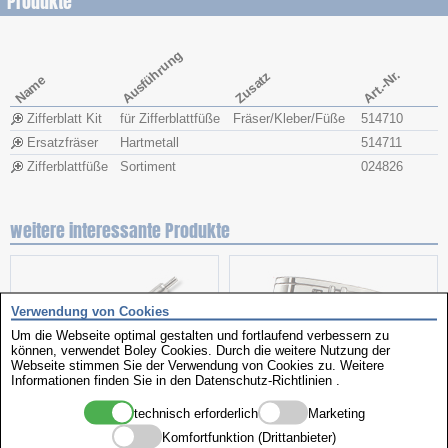
Produkte
Ausführung
Art.-Nr.
Zusatz
Name
Zifferblatt Kit
für Zifferblattfüße
Fräser/Kleber/Füße
514710
Ersatzfräser
Hartmetall
514711
Zifferblattfüße
Sortiment
024826
weitere interessante Produkte
Verwendung von Cookies
Um die Webseite optimal gestalten und fortlaufend verbessern zu
können, verwendet Boley Cookies. Durch die weitere Nutzung der
Webseite stimmen Sie der Verwendung von Cookies zu. Weitere
Informationen finden Sie in den
Datenschutz-Richtlinien
.
technisch erforderlich
Marketing
Gebogen
Butterfly Schließen
Komfortfunktion (Drittanbieter)