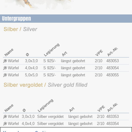
Untergruppen
Legierung
Art.-Nr.
Name
VPE
Art
Ø
Würfel
3,0x​3,0
S 925/-
längst gebohrt
2/10
483053
Würfel
4,0x​4,0
S 925/-
längst gebohrt
2/10
483054
Würfel
5,0x​5,0
S 925/-
längst gebohrt
2/10
483055
Legierung
Art.-Nr.
Name
VPE
Art
Ø
Würfel
3,0x​3,0
Silber vergoldet
längst gebohrt
2/10
483353
Würfel
4,0x​4,0
Silber vergoldet
längst gebohrt
2/10
483354
Würfel
5,0x​5,0
Silber vergoldet
längst gebohrt
2/10
483355