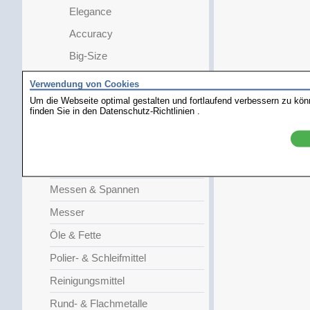
Elegance
Accuracy
Big-Size
Big-Screen
Verwendung von Cookies
Kopfbandlupen
Um die Webseite optimal gestalten und fortlaufend verbessern zu kö
finden Sie in den
Datenschutz-Richtlinien
.
Lupendraht
Mikroskop Kameras
Schutzbrille
Messen & Spannen
Messer
Öle & Fette
Polier- & Schleifmittel
Reinigungsmittel
Rund- & Flachmetalle