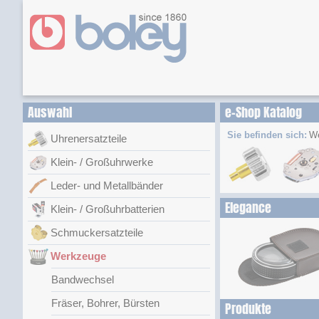
Auswahl
e-Shop Katalog
Sie befinden sich:
W
Uhrenersatzteile
Klein- / Großuhrwerke
Leder- und Metallbänder
Elegance
Klein- / Großuhrbatterien
Schmuckersatzteile
Werkzeuge
Bandwechsel
Fräser, Bohrer, Bürsten
Produkte