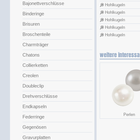
Bajonettverschlüsse
Hohlkugeln
Hohlkugeln
Binderinge
Hohlkugeln
Brisuren
Hohlkugeln
Broschenteile
Hohlkugeln
Charmträger
weitere interessa
Chatons
Collierketten
Creolen
Doubleclip
Drehverschlüsse
Endkapseln
Perlen
Federringe
Gegenösen
Gravurplatten