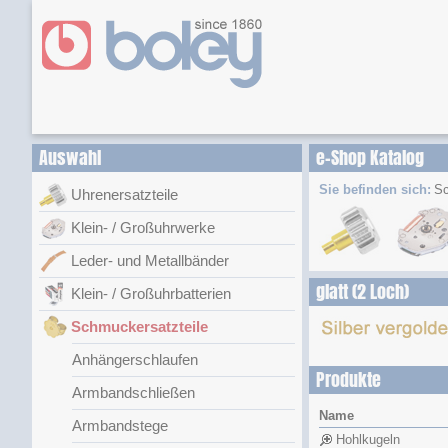
Auswahl
e-Shop Katalog
Sie befinden sich:
Sc
Uhrenersatzteile
Klein- / Großuhrwerke
Leder- und Metallbänder
glatt (2 Loch)
Klein- / Großuhrbatterien
Schmuckersatzteile
Anhängerschlaufen
Produkte
Armbandschließen
Name
Armbandstege
Hohlkugeln