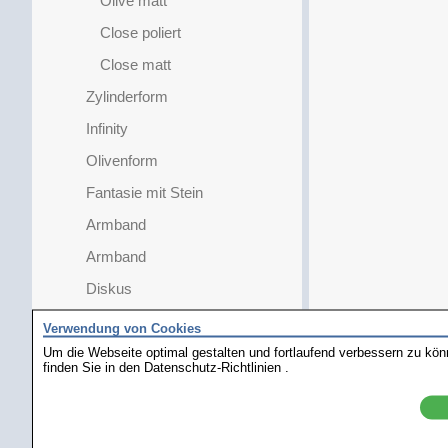
Olive matt
Close poliert
Close matt
Zylinderform
Infinity
Olivenform
Fantasie mit Stein
Armband
Armband
Diskus
AddOns
Verwendung von Cookies
Um die Webseite optimal gestalten und fortlaufend verbessern zu kö
Verlängerungskette
finden Sie in den
Datenschutz-Richtlinien
.
Verlängerungskette
mit Federring