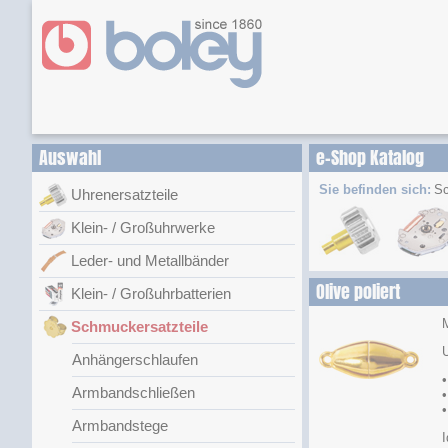
Auswahl
e-Shop Katalog
Sie befinden sich:
Sc
Uhrenersatzteile
Klein- / Großuhrwerke
Leder- und Metallbänder
Olive poliert
Klein- / Großuhrbatterien
M
Schmuckersatzteile
U
Anhängerschlaufen
•
Armbandschließen
•
Armbandstege