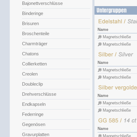
Bajonettverschlüsse
Untergruppen
Binderinge
Brisuren
Name
Broschenteile
Magnetschließe
Charmträger
Magnetschließe
Chatons
Name
Collierketten
Magnetschließe
Creolen
Magnetschließe
Doubleclip
Drehverschlüsse
Name
Magnetschließe
Endkapseln
Magnetschließe
Federringe
Gegenösen
Name
Gravurplatten
Magnetschließe