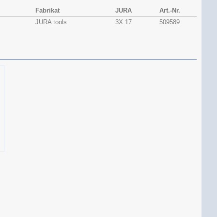
Fabrikat
JURA
Art.-Nr.
JURA tools
3X.17
509589