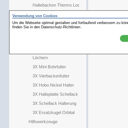
Haltebacken Thermo Loc
Halteplatte Schellack
Verwendung von Cookies
Um die Webseite optimal gestalten und fortlaufend verbessern zu kö
GRS Standard Block
finden Sie in den
Datenschutz-Richtlinien
.
Adapter
3X Aluminium Adapter
3X Halterung mit 2.34mm
Löchern
3X Mini Bohrfutter
3X Vierbackenfutter
3X Hobo Nickel Halter
3X Halteplatte Schellack
3X Schellack Halterung
3X Ersatzkugel Orbital
Hilfswerkzeuge