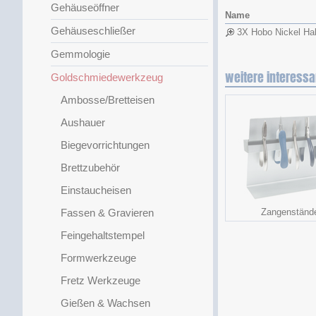
Gehäuseöffner
Name
Gehäuseschließer
3X Hobo Nickel Hal
Gemmologie
weitere interessa
Goldschmiedewerkzeug
Ambosse/Bretteisen
Aushauer
Biegevorrichtungen
Brettzubehör
Einstaucheisen
Fassen & Gravieren
Zangenständ
Feingehaltstempel
Formwerkzeuge
Fretz Werkzeuge
Gießen & Wachsen