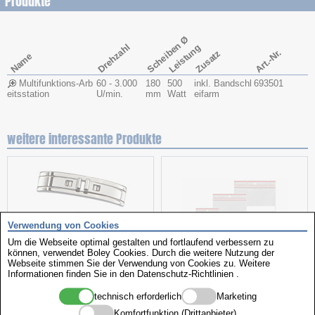
Produkte
Scheiben Ø
Drehzahl
Leistung
Art.-Nr.
Zusatz
Name
Multifunktions-Arb
60 - 3.000
180
500
inkl. Bandschl
693501
eitsstation
U/min.
mm
Watt
eifarm
weitere interessante Produkte
Verwendung von Cookies
Um die Webseite optimal gestalten und fortlaufend verbessern zu
können, verwendet Boley Cookies. Durch die weitere Nutzung der
Webseite stimmen Sie der Verwendung von Cookies zu. Weitere
Informationen finden Sie in den
Butterfly Schließen
Datenschutz-Richtlinien
Minigrip-Beutel
.
technisch erforderlich
Marketing
Komfortfunktion (Drittanbieter)