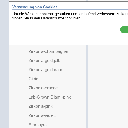
Steine/Kugeln
Verwendung von Cookies
Um die Webseite optimal gestalten und fortlaufend verbessern zu kö
Steine Rund
finden Sie in den
Datenschutz-Richtlinien
.
Lab-Grown Diamanten
Similis
Zirkonia-weiß
Zirkonia-champagner
Zirkonia-goldgelb
Zirkonia-goldbraun
Citrin
Zirkonia-orange
Lab-Grown Diam.-pink
Zirkonia-pink
Zirkonia-violett
Amethyst