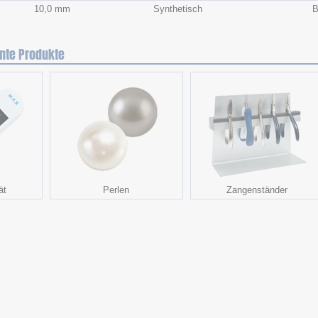
10,0 mm
Synthetisch
B
nte Produkte
ät
Perlen
Zangenständer