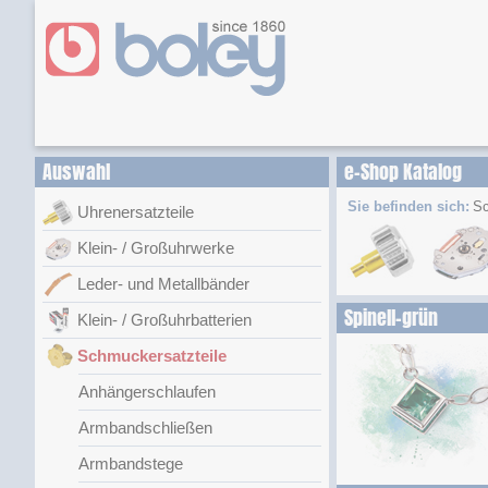
Auswahl
e-Shop Katalog
Sie befinden sich:
Sc
Uhrenersatzteile
Klein- / Großuhrwerke
Leder- und Metallbänder
Spinell-grün
Klein- / Großuhrbatterien
Schmuckersatzteile
Anhängerschlaufen
Armbandschließen
Armbandstege