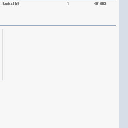
rillantschliff
1
491683