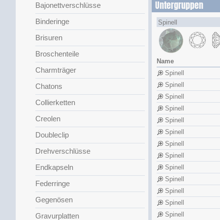
Untergruppen
Bajonettverschlüsse
Binderinge
Spinell
Brisuren
Broschenteile
Name
Charmträger
Spinell
Spinell
Chatons
Spinell
Collierketten
Spinell
Creolen
Spinell
Spinell
Doubleclip
Spinell
Drehverschlüsse
Spinell
Endkapseln
Spinell
Spinell
Federringe
Spinell
Gegenösen
Spinell
Spinell
Gravurplatten