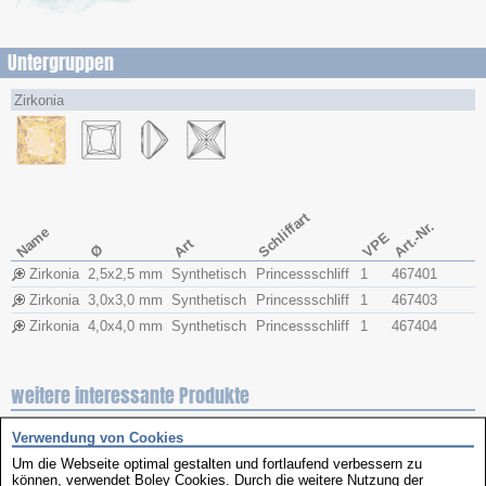
Untergruppen
Zirkonia
Schliffart
Art.-Nr.
Name
VPE
Art
Ø
Zirkonia
2,5x​2,5 mm
Synthetisch
Princessschliff
1
467401
Zirkonia
3,0x​3,0 mm
Synthetisch
Princessschliff
1
467403
Zirkonia
4,0x​4,0 mm
Synthetisch
Princessschliff
1
467404
weitere interessante Produkte
Verwendung von Cookies
Um die Webseite optimal gestalten und fortlaufend verbessern zu
können, verwendet Boley Cookies. Durch die weitere Nutzung der