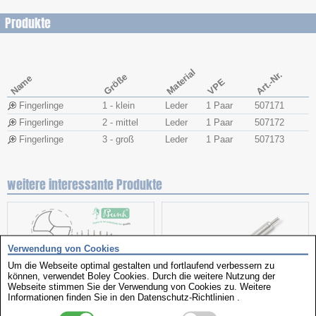
Produkte
Material
Art.-Nr.
Größe
Name
VPE
Fingerlinge
1 - klein
Leder
1 Paar
507171
Fingerlinge
2 - mittel
Leder
1 Paar
507172
Fingerlinge
3 - groß
Leder
1 Paar
507173
weitere interessante Produkte
Verwendung von Cookies
Um die Webseite optimal gestalten und fortlaufend verbessern zu
können, verwendet Boley Cookies. Durch die weitere Nutzung der
Webseite stimmen Sie der Verwendung von Cookies zu. Weitere
Informationen finden Sie in den
Datenschutz-Richtlinien
.