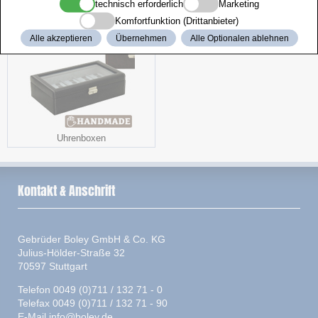
Spiralbohrer
Gebogen
technisch erforderlich
Marketing
Komfortfunktion (Drittanbieter)
Alle akzeptieren
Übernehmen
Alle Optionalen ablehnen
Uhrenboxen
Kontakt & Anschrift
Gebrüder Boley GmbH & Co. KG
Julius-Hölder-Straße 32
70597 Stuttgart
Telefon 0049 (0)711 / 132 71 - 0
Telefax 0049 (0)711 / 132 71 - 90
E-Mail
info@boley.de