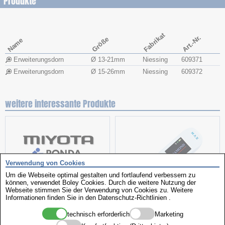
Produkte
Fabrikat
Art.-Nr.
Größe
Name
Erweiterungsdorn
Ø 13-21mm
Niessing
609371
Erweiterungsdorn
Ø 15-26mm
Niessing
609372
weitere interessante Produkte
Verwendung von Cookies
Um die Webseite optimal gestalten und fortlaufend verbessern zu
können, verwendet Boley Cookies. Durch die weitere Nutzung der
Webseite stimmen Sie der Verwendung von Cookies zu. Weitere
Informationen finden Sie in den
Datenschutz-Richtlinien
.
Sortimente
Kombiprüfgerät
technisch erforderlich
Marketing