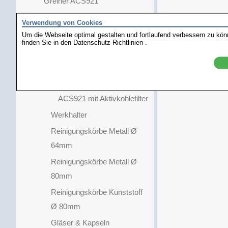
Greiner ACS921
Greiner ACS921
Verwendung von Cookies
Abluft und Aktivkohlefilter
Um die Webseite optimal gestalten und fortlaufend verbessern zu kö
finden Sie in den
Datenschutz-Richtlinien
.
ACS900 mit Abluftrohr
ACS900 mit Aktivkohlefilter
ACS921 mit Abluftrohr
ACS921 mit Aktivkohlefilter
Werkhalter
Reinigungskörbe Metall Ø
64mm
Reinigungskörbe Metall Ø
80mm
Reinigungskörbe Kunststoff
Ø 80mm
Gläser & Kapseln