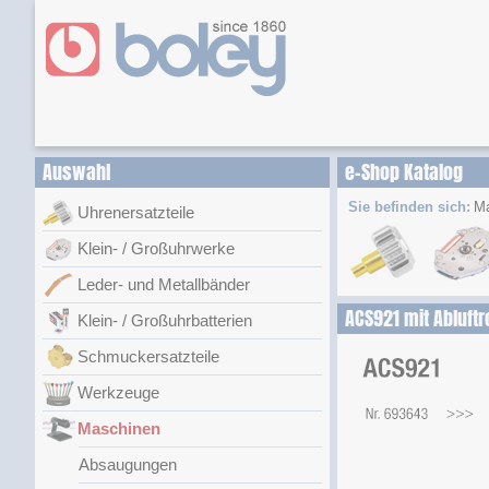
Auswahl
e-Shop Katalog
Sie befinden sich:
Ma
Uhrenersatzteile
Klein- / Großuhrwerke
Leder- und Metallbänder
ACS921 mit Abluftr
Klein- / Großuhrbatterien
Schmuckersatzteile
Werkzeuge
Maschinen
Absaugungen