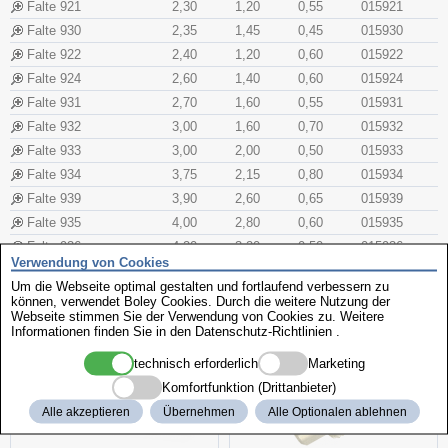
Falte 921
2,30
1,20
0,55
015921
Falte 930
2,35
1,45
0,45
015930
Falte 922
2,40
1,20
0,60
015922
Falte 924
2,60
1,40
0,60
015924
Falte 931
2,70
1,60
0,55
015931
Falte 932
3,00
1,60
0,70
015932
Falte 933
3,00
2,00
0,50
015933
Falte 934
3,75
2,15
0,80
015934
Falte 939
3,90
2,60
0,65
015939
Falte 935
4,00
2,80
0,60
015935
Falte 936
4,20
3,20
0,50
015936
Verwendung von Cookies
Falte 937
4,60
3,20
0,70
015937
Um die Webseite optimal gestalten und fortlaufend verbessern zu
können, verwendet Boley Cookies. Durch die weitere Nutzung der
Webseite stimmen Sie der Verwendung von Cookies zu. Weitere
dazu passt
Informationen finden Sie in den
Datenschutz-Richtlinien
.
technisch erforderlich
Marketing
Komfortfunktion (Drittanbieter)
Alle akzeptieren
Übernehmen
Alle Optionalen ablehnen