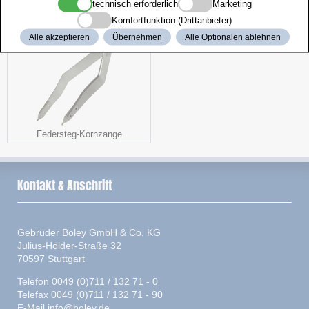
Sortimente
Arbeitsstuhl
technisch erforderlich
Marketing
Komfortfunktion (Drittanbieter)
Alle akzeptieren
Übernehmen
Alle Optionalen ablehnen
Federsteg-Kornzange
Kontakt & Anschrift
Gebrüder Boley GmbH & Co. KG
Julius-Hölder-Straße 32
70597 Stuttgart
Telefon 0049 (0)711 / 132 71 - 0
Telefax 0049 (0)711 / 132 71 - 90
E-Mail
info@boley.de