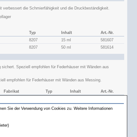
it verbessert die Schmierfähigkeit und die Druckbeständigkeit.
llager
Typ
Inhalt
Art.-Nr.
8207
15 ml
581607
8207
50 ml
581614
sichert. Speziell empfohlen für Federhäuser mit Wänden aus
iell empfohlen für Federhäuser mit Wänden aus Messing.
Fabrikat
Typ
Inhalt
Art.-Nr.
Moebius
8212
15 ml
581612
Moebius
8213
15 ml
581611
mmen Sie der Verwendung von Cookies zu. Weitere Informationen
Moebius
8217
15 ml
581630
ieter)
hanismen.