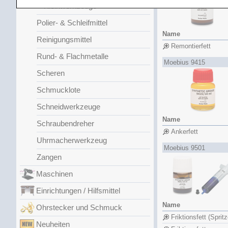
Kleinwerkzeuge
Polier- & Schleifmittel
Name
Reinigungsmittel
Remontierfett
Rund- & Flachmetalle
Moebius 9415
Scheren
Schmucklote
Schneidwerkzeuge
Name
Schraubendreher
Ankerfett
Uhrmacherwerkzeug
Moebius 9501
Zangen
Maschinen
Einrichtungen / Hilfsmittel
Name
Ohrstecker und Schmuck
Friktionsfett (Spritz
Neuheiten