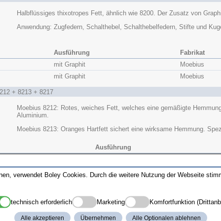
Halbflüssiges thixotropes Fett, ähnlich wie 8200. Der Zusatz von Graph
Anwendung: Zugfedern, Schalthebel, Schalthebelfedern, Stifte und Kuge
Ausführung
Fabrikat
mit Graphit
Moebius
mit Graphit
Moebius
8212 + 8213 + 8217
Moebius 8212: Rotes, weiches Fett, welches eine gemäßigte Hemmung 
Aluminium.
Moebius 8213: Oranges Hartfett sichert eine wirksame Hemmung. Spez
Ausführung
für Aluminium-FH
für Messing-FH
nnen, verwendet Boley Cookies. Durch die weitere Nutzung der Webseite sti
für alle FH
technisch erforderlich
Marketing
Komfortfunktion (Drittanb
Hartfett mit sehr guter Haftung. Empfohlen für Federn und Aufziehmec
Alle akzeptieren
Übernehmen
Alle Optionalen ablehnen