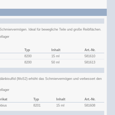
Schmiervermögen. Ideal für bewegliche Teile und große Reibflächen.
llager
Typ
Inhalt
Art.-Nr.
8200
15 ml
581610
8200
50 ml
581613
ybdänbisulfid (MoS2) erhöht das Schmiervermögen und verbessert den
llager
rikat
Typ
Inhalt
Art.-Nr.
bius
8201
15 ml
581608