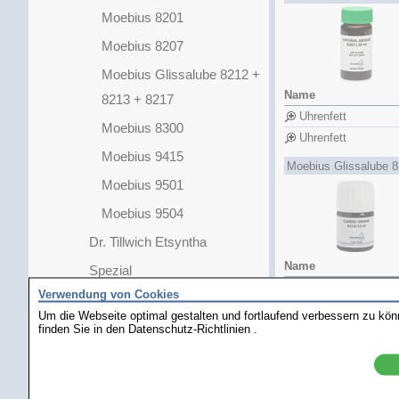
Moebius 8201
Moebius 8207
Moebius Glissalube 8212 +
Name
8213 + 8217
Uhrenfett
Moebius 8300
Uhrenfett
Moebius 9415
Moebius Glissalube 
Moebius 9501
Moebius 9504
Dr. Tillwich Etsyntha
Name
Spezial
Fett Glissalube B
Verwendung von Cookies
Dichtungsfette
Fett Glissalube A
Um die Webseite optimal gestalten und fortlaufend verbessern zu kö
Epilame und
finden Sie in den
Datenschutz-Richtlinien
.
Fett Glissalube 20
Tauchschmierungen
Moebius 8300
Schmiermittel-Sets