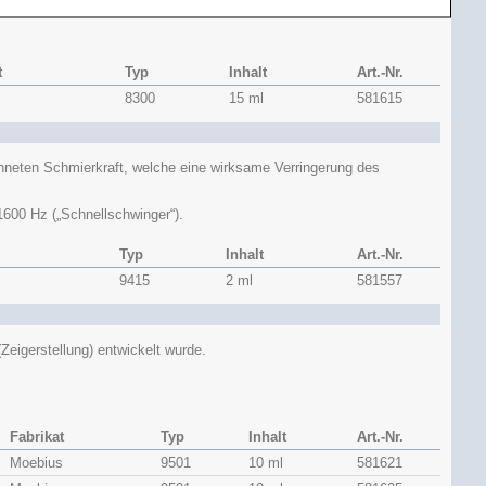
t
Typ
Inhalt
Art.-Nr.
s
8300
15 ml
581615
ichneten Schmierkraft, welche eine wirksame Verringerung des
600 Hz („Schnellschwinger“).
Typ
Inhalt
Art.-Nr.
9415
2 ml
581557
Zeigerstellung) entwickelt wurde.
Fabrikat
Typ
Inhalt
Art.-Nr.
Moebius
9501
10 ml
581621