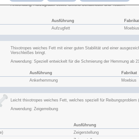
Anwendung: Aufzugräder sowie Chrono-Schalthebel und -federn.
Ausführung
Fabrika
Aufzugfett
Moebiu
Thixotropes weiches Fett mit einer guten Stabilität und einer ausgeze
Verschleißes bringt.
Anwendung: Speziell entwickelt für die Schmierung der Hemmung ab 21
Ausführung
Fabrikat
Ankerhemmung
Moebius
Leicht thixotropes weiches Fett, welches speziell für Reibungsproblem (
Anwendung: Zeigerreibung
Ausführung
e)
Zeigerstellung