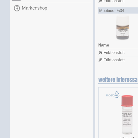
Friktionsfett
Markenshop
Moebius 9504
Name
Friktionsfett
Friktionsfett
weitere interessa