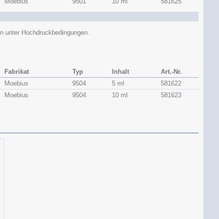
Moebius
9501
10 ml
581625
en unter Hochdruckbedingungen.
Fabrikat
Typ
Inhalt
Art.-Nr.
Moebius
9504
5 ml
581622
Moebius
9504
10 ml
581623