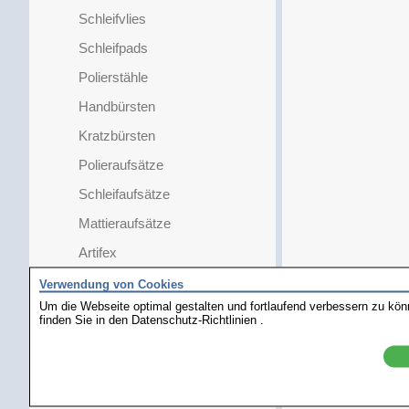
Schleifvlies
Schleifpads
Polierstähle
Handbürsten
Kratzbürsten
Polieraufsätze
Schleifaufsätze
Mattieraufsätze
Artifex
Polier-/ Schleifmittel
Verwendung von Cookies
Um die Webseite optimal gestalten und fortlaufend verbessern zu kö
Poliertücher
finden Sie in den
Datenschutz-Richtlinien
.
Abdeckbänder
Polierhalter
Polierhalter für Ringe