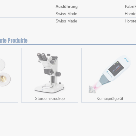
Ausführung
Fabri
Swiss Made
Horot
Swiss Made
Horot
nte Produkte
Stereomikroskop
Kombiprüfgerät