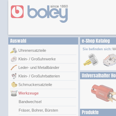
Auswahl
e-Shop Katalog
Sie befinden sich:
W
Uhrenersatzteile
Klein- / Großuhrwerke
Leder- und Metallbänder
Universalhalter H
Klein- / Großuhrbatterien
Schmuckersatzteile
Werkzeuge
Bandwechsel
Fräser, Bohrer, Bürsten
Produkte