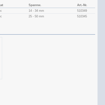
kat
Spannw.
Art.-Nr.
ec
14 - 34 mm
510349
ec
25 - 50 mm
510345