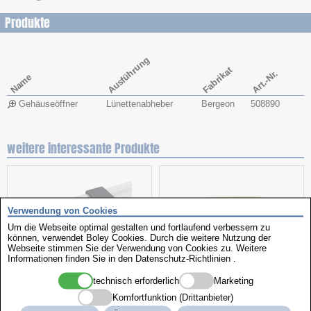
Produkte
Ausführung
Fabrikat
Art.-Nr.
Name
Gehäuseöffner
Lünettenabheber
Bergeon
508890
weitere interessante Produkte
Verwendung von Cookies
Um die Webseite optimal gestalten und fortlaufend verbessern zu
können, verwendet Boley Cookies. Durch die weitere Nutzung der
Webseite stimmen Sie der Verwendung von Cookies zu. Weitere
Informationen finden Sie in den
Datenschutz-Richtlinien
.
technisch erforderlich
Marketing
Kunststoffschlaufen
Clip-Leuchte
Komfortfunktion (Drittanbieter)