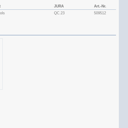
t
JURA
Art.-Nr.
ols
QC.23
509512