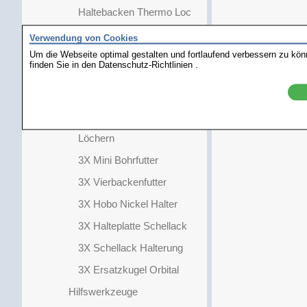
Haltebacken Thermo Loc
Halteplatte Schellack
Verwendung von Cookies
Um die Webseite optimal gestalten und fortlaufend verbessern zu kö
GRS Standard Block
finden Sie in den
Datenschutz-Richtlinien
.
Adapter
3X Aluminium Adapter
3X Halterung mit 2.34mm
Löchern
3X Mini Bohrfutter
3X Vierbackenfutter
3X Hobo Nickel Halter
3X Halteplatte Schellack
3X Schellack Halterung
3X Ersatzkugel Orbital
Hilfswerkzeuge