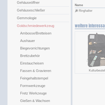
Gehäuseöffner
Name
Gehäuseschließer
Ringhalter
Gemmologie
weitere interessa
Goldschmiedewerkzeug
Ambosse/Bretteisen
Aushauer
Biegevorrichtungen
Brettzubehör
Einstaucheisen
Fassen & Gravieren
Kulturbeutel
Feingehaltstempel
Formwerkzeuge
Fretz Werkzeuge
Gießen & Wachsen