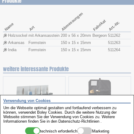
Produkte
Abmessungen
Fabrikat
Art.-Nr.
Name
Art
Holzsockel
mit Arkansasstein
200 x 56 x 20mm
Bergeon
511262
Arkansas
Formstein
150 x 15 x 15mm
511263
India
Formstein
150 x 15 x 15mm
511264
weitere interessante Produkte
Verwendung von Cookies
Um die Webseite optimal gestalten und fortlaufend verbessern zu
können, verwendet Boley Cookies. Durch die weitere Nutzung der
Webseite stimmen Sie der Verwendung von Cookies zu. Weitere
Informationen finden Sie in den
Datenschutz-Richtlinien
.
Zangenständer
Kulturbeutel
technisch erforderlich
Marketing